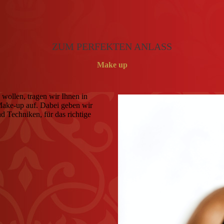
ZUM PERFEKTEN ANLASS
Make up
wollen, tragen wir Ihnen in
 Make-up auf. Dabei geben wir
d Techniken, für das richtige